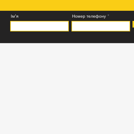
Ім'я
Номер телефону
Закрита територія - вл
ва - атмосфера
мешканців з декорати
фонтанами і дитячими
етрів до
Індивідуальне опалення 
ьного
електрика, два джерела