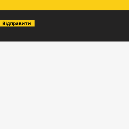
Відправити
асний двір для
вними
 майданчиками.
- газ і
 енергії.