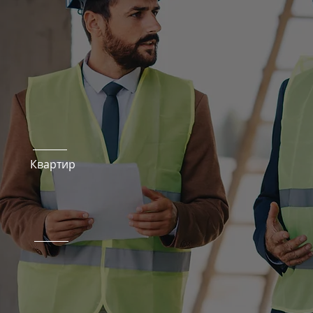
ка комплексу
695
Квартир
Територія
Закрита