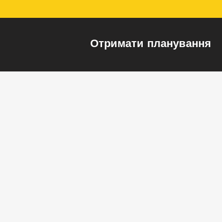
Отримати планування
Переваги
Малоповерхова забудо
затишку і комфорту.
Чудова локація - 300 м
торгівельно-розважал
центру Європарк.