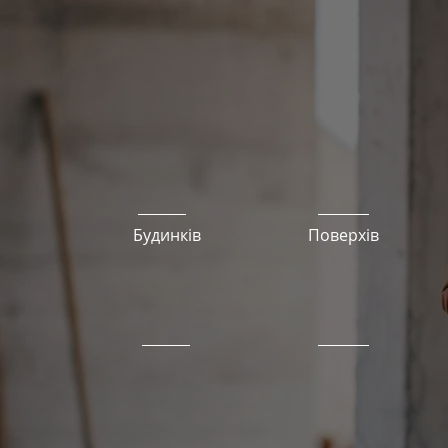
ЖК Sofi House
Характеристи
9
5
Будинків
Поверхів
Клас
Опалення
Комфорт
Індивідуальне
газове