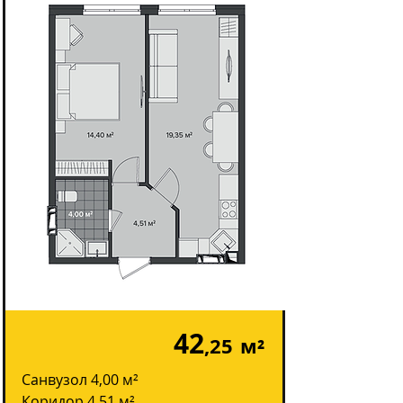
42
,25
м²
Санвузол 4,00 м²
Коридор 4,51 м²