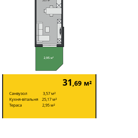
31
,69
м²
Санвузол 3,57 м²
Кухня-вітальня 25,17 м²
Тераса 2,95 м²