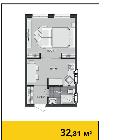
32
,81
м²