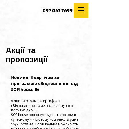
097 067 7699
Акції та
пропозиції
Новина! Квартири за
програмою єВідновлення від
SOFIhouse 🏡
Якщо ти отримав сертифікат
єВідновлення, саме час реалізувати
його вигідно! 💥
SOFIhouse пропонує чудові квартири в
сучасному житловому комплексі з усіма
зручностями. Це унікальна можливість
не просто придбати житло, а зробити це