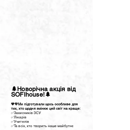
🌲Новорічна акція від
SOFIhouse!🌲
💙💛Ми підготували щось особливе для
тих, хто щодня змінює цей світ на краще:
✅️Захисників ЗСУ
✅️Лікарів
✅️Учителів
✅️Та всіх, хто творить наше майбутнє