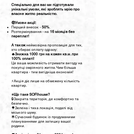
Спеціально для вас ми підготували
унікальні умови, які зроблять мрію про
власне житло реальністю.
🤑Умови акції:
Перший внесок -
50%
.
Розтермінування - на
16 місяців без
переплат!
А також
неймовірна пропозиція для тих,
хто обирає оплату одразу:
🔥Знижка 1000 грн на кожен кв.м. при
100% оплаті!
Це ваша можливість отримати вигоду на
покупці омріяного житла. Чим більша
квартира - тим вигідніша економія!
⚡️Акція діє лише на обмежену кількість
квартир.
⭐Що таке SOFIhouse?
🔒Закрита територія, де комфортно та
безпечно.
🌳Зелена і тиха локація, подалі від
міського шуму.
🌟Сучасний будинок із продуманими
плануваннями для затишку вашої
родини.