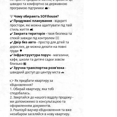
швидко та комфортно за державною
програмою підтримки 💼✨
💡
Чому обирають SOFIhouse?
✔️
Продумані планування
- відкриті
простори, які можна адаптувати під твій
стиль життя 🛋
✔️
Закрита територія -
твоя безпека та
спокій завжди під контролем 🚶‍♂️
✔️
Двір без авто
- простір для дітей та
дорослих, де можна дихати на повні
груди 🌳
✔️
Інфраструктура поруч
- магазини,
кафе, школи та дитячі садки зовсім
близько 🏪
✔️
Зручна транспортна розв’язка
-
швидкий доступ до центру міста 🚗
👉 Як придбати квартиру за
єВідновлення?
1. Обирай квартиру, яка тобі
сподобалась.
2. Звертайся до нашого відділу продажу -
ми допоможемо із консультацією та
оформленням документів.
3. Реалізуй ваучер єВідновлення та вже
незабаром заселяйся в нову квартиру.